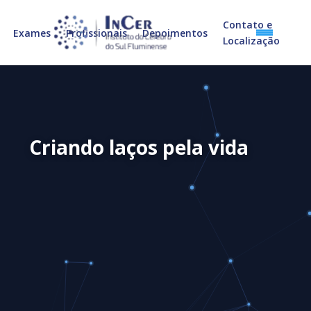
Contato e
Exames
Profissionais
Depoimentos
Localização
Criando
laços
pela
vida